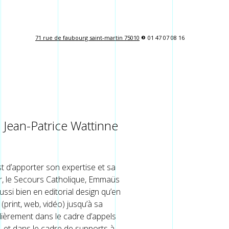
71 rue de faubourg saint-martin 75010
s
01 47 07 08 16
 Jean-Patrice Wattinne
est d’apporter son expertise et sa
eur, le Secours Catholique, Emmaüs
ussi bien en editorial design qu’en
print, web, vidéo) jusqu’à sa
lièrement dans le cadre d’appels
, et dans le cadre de supports à