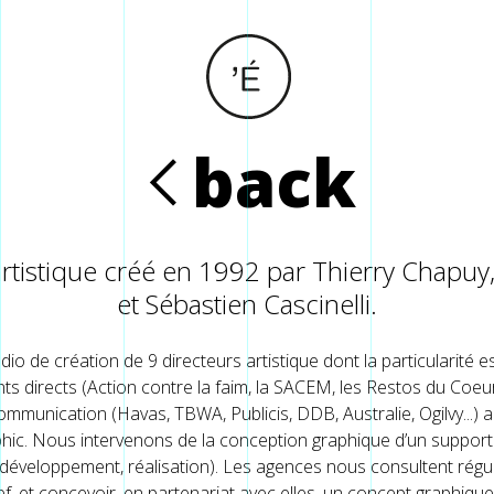
back
R
artistique créé en 1992 par Thierry Chapuy,
et Sébastien Cascinelli.
tudio de création de 9 directeurs artistique dont la particularité 
ents directs (Action contre la faim, la SACEM, les Restos du Co
mmunication (Havas, TBWA, Publicis, DDB, Australie, Ogilvy...) a
phic. Nous intervenons de la conception graphique d’un support (
e, développement, réalisation). Les agences nous consultent régu
f, et concevoir, en partenariat avec elles, un concept graphique