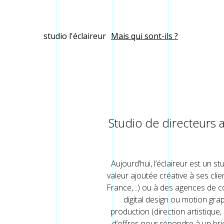
Aller au contenu principal
studio l'éclaireur
Mais qui sont-ils ?
Studio de directeurs 
Aujourd’hui, l’éclaireur est un s
valeur ajoutée créative à ses cli
France,...) ou à des agences de co
digital design ou motion gra
production (direction artistiqu
d’offres pour répondre à un brie